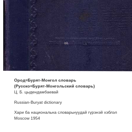
Ород=Бурят-Монгол словарь
(Русско=Бyрят-Монгольский словарь)
Ц. Б. цыдендамбаевай
Russian-Buryat dictionary
Хари ба национальна словарьнуудай гүрэнэй хэблэл
Moscow 1954